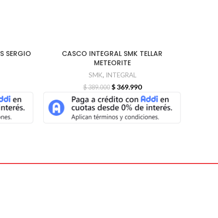
S SERGIO
CASCO INTEGRAL SMK TELLAR
CASCO
-5%
-5%
METEORITE
SMK
,
INTEGRAL
$
369.990
$
389.000
Contáctanos