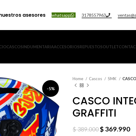
nuestros asesores
whatsapp
3178557963
ventas@a
CIO
CASCOS
INDUMENTARIA
ACCESORIOS
REPUESTOS
OUTLET
CONTAC
Home
Cascos
SMK
CASCO
-5%
CASCO INTE
GRAFFITI
$
369.990
$
389.000