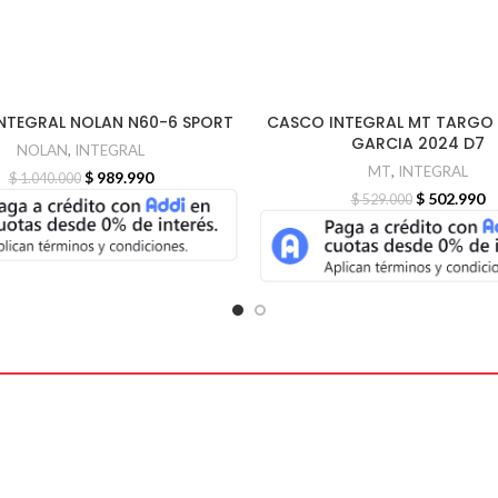
NTEGRAL NOLAN N60-6 SPORT
CASCO INTEGRAL MT TARGO 
-5%
GARCIA 2024 D7
NOLAN
,
INTEGRAL
MT
,
INTEGRAL
$
989.990
$
1.040.000
$
502.990
$
529.000
Información